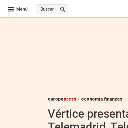
Menú
europa
press
/
economía finanzas
Vértice presenta
Telemadrid, Tel