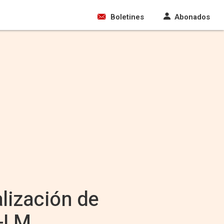
Boletines
Abonados
alización de
C-LM