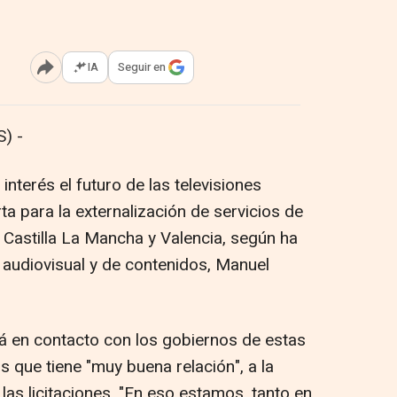
IA
Seguir en
Abrir opciones para compartir
) -
interés el futuro de las televisiones
a para la externalización de servicios de
 Castilla La Mancha y Valencia, según ha
 audiovisual y de contenidos, Manuel
tá en contacto con los gobiernos de estas
que tiene "muy buena relación", a la
as licitaciones. "En eso estamos, tanto en