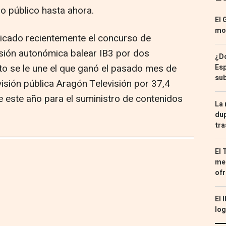
 público hasta ahora.
El 
mon
dicado recientemente el concurso de
isión autonómica balear IB3 por dos
¿Dó
ato se le une el que ganó el pasado mes de
Esp
sub
evisión pública Aragón Televisión por 37,4
e este año para el suministro de contenidos
La 
dup
tra
El 
med
ofr
El 
log