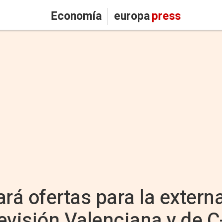
Economía
europa
press
rá ofertas para la extern
evisión Valenciana y de 