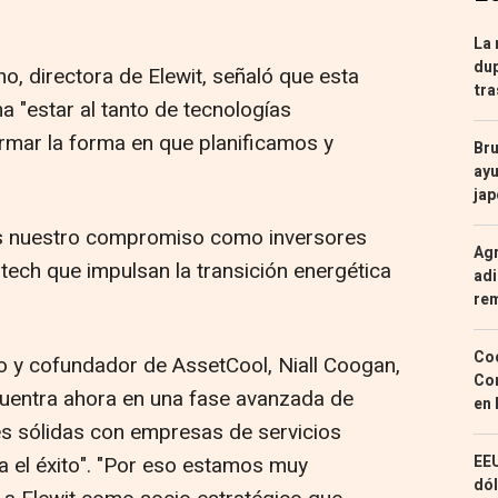
La 
dup
uno, directora de Elewit, señaló que esta
tra
a "estar al tanto de tecnologías
mar la forma en que planificamos y
Bru
ayu
ja
s nuestro compromiso como inversores
Agr
tech que impulsan la transición energética
adi
re
Coc
ivo y cofundador de AssetCool, Niall Coogan,
Con
uentra ahora en una fase avanzada de
en 
nes sólidas con empresas de servicios
 el éxito". "Por eso estamos muy
EEU
dól