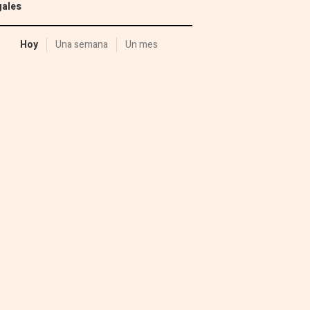
gales
Hoy
Una semana
Un mes