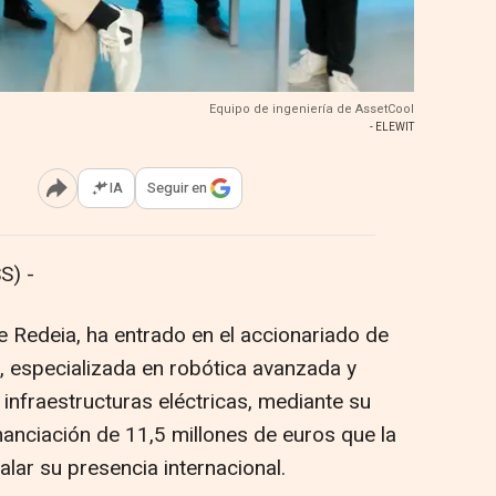
Equipo de ingeniería de AssetCool
- ELEWIT
IA
Seguir en
Abrir opciones para compartir
S) -
e Redeia, ha entrado en el accionariado de
l, especializada en robótica avanzada y
infraestructuras eléctricas, mediante su
nanciación de 11,5 millones de euros que la
lar su presencia internacional.