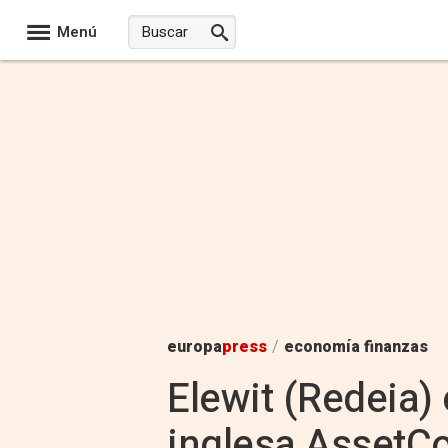
Menú
europa
press
/
economía finanzas
Elewit (Redeia) 
inglesa AssetC