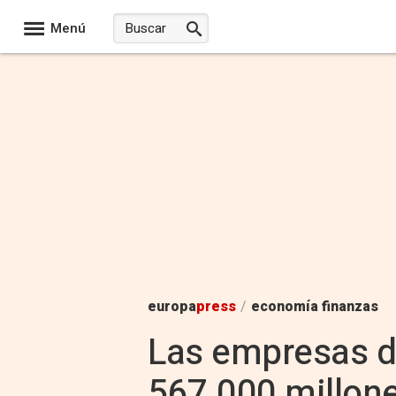
Menú
europa
press
/
economía finanzas
Las empresas de
567.000 millon