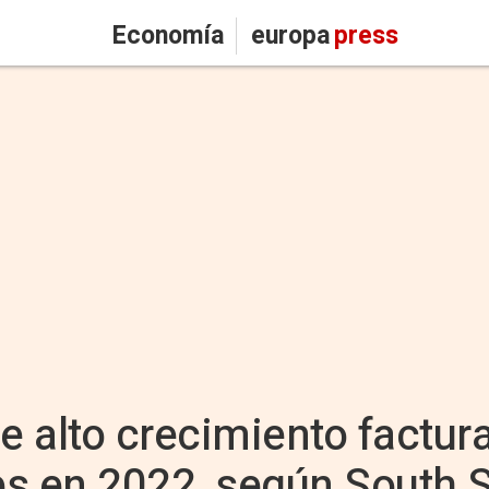
Economía
europa
press
 alto crecimiento factur
es en 2022, según South