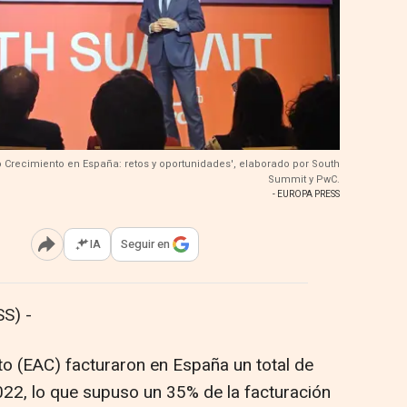
o Crecimiento en España: retos y oportunidades', elaborado por South
Summit y PwC.
- EUROPA PRESS
IA
Seguir en
Abrir opciones para compartir
S) -
o (EAC) facturaron en España un total de
22, lo que supuso un 35% de la facturación