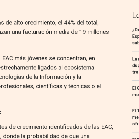
L
de alto crecimiento, el 44% del total,
¿Dó
nzan una facturación media de 19 millones
Esp
sub
as EAC más jóvenes se concentran, en
La 
dup
 estrechamente ligados al ecosistema
tra
cnologías de la Información y la
ofesionales, científicas y técnicas o el
El 
mon
El 
C
med
ofr
tes de crecimiento identificados de las EAC,
n, donde la probabilidad de que una