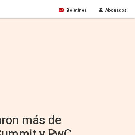
Boletines
Abonados
aron más de
 Summit y PwC