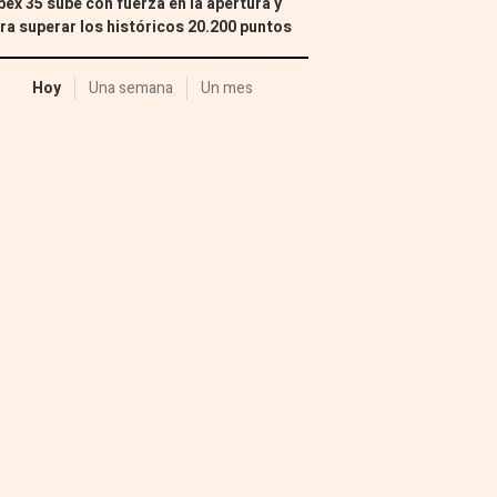
Ibex 35 sube con fuerza en la apertura y
ra superar los históricos 20.200 puntos
Hoy
Una semana
Un mes