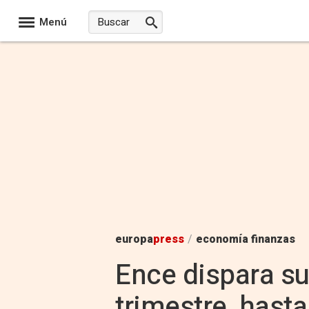
Menú
europa
press
/
economía finanzas
Ence dispara su
trimestre, hasta