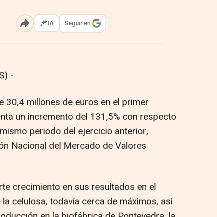
IA
Seguir en
Abrir opciones para compartir
) -
e 30,4 millones de euros en el primer
senta un incremento del 131,5% con respecto
 mismo periodo del ejercicio anterior,
ión Nacional del Mercado de Valores
te crecimiento en sus resultados en el
 la celulosa, todavía cerca de máximos, así
oducción en la biofábrica de Pontevedra, la