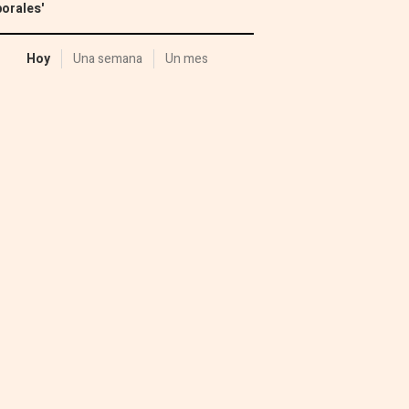
orales'
Hoy
Una semana
Un mes