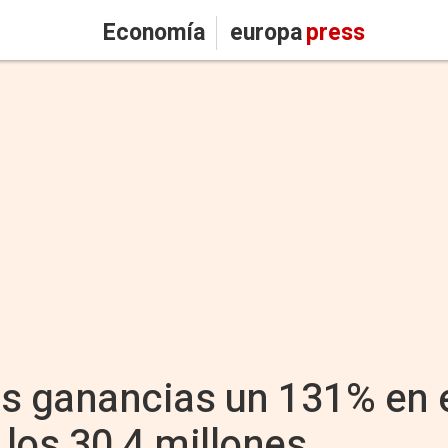
Economía
europa
press
s ganancias un 131% en e
 los 30,4 millones