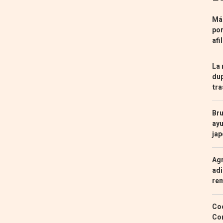
Más
por
afi
La 
dup
tra
Bru
ayu
ja
Agr
adi
re
Coc
Con