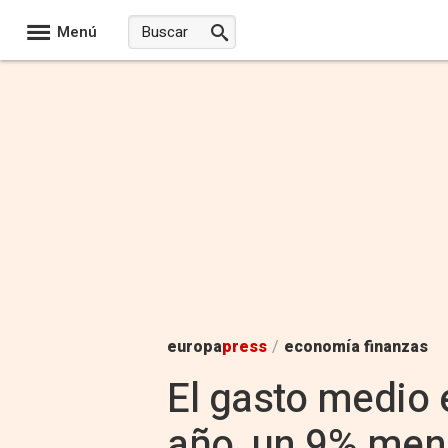
Menú
europa
press
/
economía finanzas
El gasto medio 
año, un 9% men