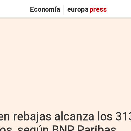
Economía
europa
press
en rebajas alcanza los 31
os, según BNP Paribas