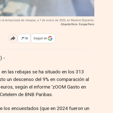
 la temporada de rebajas, a 7 de enero de 2025, en Madrid (España).
- Eduardo Parra - Europa Press
IA
Seguir en
Abrir opciones para compartir
) -
 en las rebajas se ha situado en los 313
esto un descenso del 9% en comparación al
5 euros, según el informe 'zOOM Gasto en
 Cetelem de BNB Paribas.
de los encuestados (que en 2024 fueron un