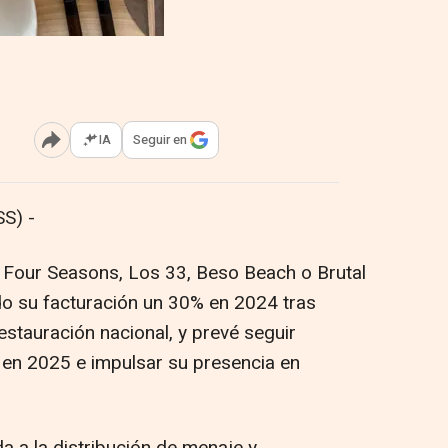
IA
Seguir en
Abrir opciones para compartir
S) -
el Four Seasons, Los 33, Beso Beach o Brutal
ado su facturación un 30% en 2024 tras
estauración nacional, y prevé seguir
 en 2025 e impulsar su presencia en