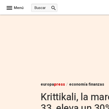
Menú
europa
press
/
economía finanzas
Krittikali, la 
33, eleva un 30