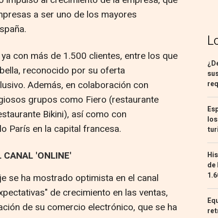
mpresas a ser uno de los mayores
España.
L
 ya con más de 1.500 clientes, entre los que
¿De
ella, reconocido por su oferta
sus
lusivo. Además, en colaboración con
req
igiosos grupos como Fiero (restaurante
Esp
staurante Bikini), así como con
los
 París en la capital francesa.
tur
 CANAL 'ONLINE'
His
de 
1.6
je se ha mostrado optimista en el canal
expectativas" de crecimiento en las ventas,
Equ
ación de su comercio electrónico, que se ha
ret