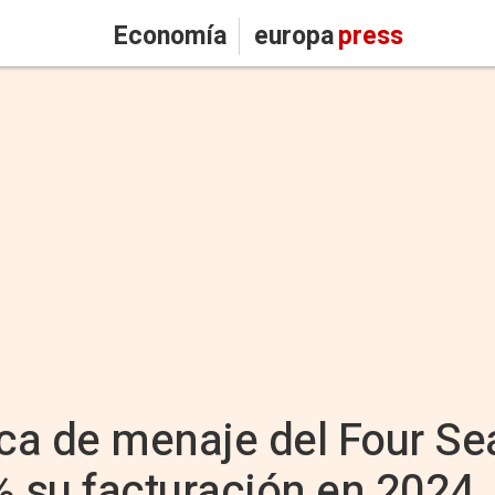
Economía
europa
press
marca de menaje del Four S
% su facturación en 2024