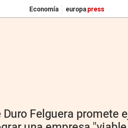
Economía
europa
press
e Duro Felguera promete e
grar una empresa "viable 