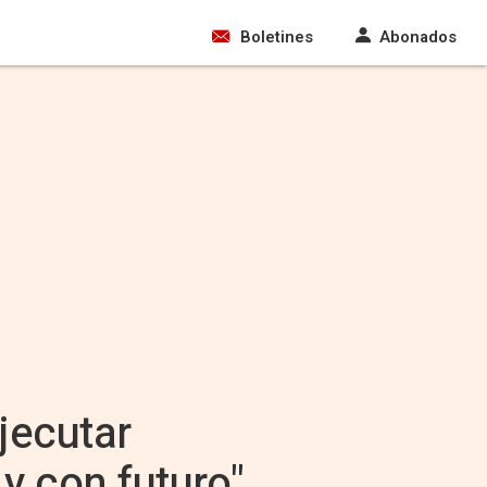
Boletines
Abonados
jecutar
y con futuro"