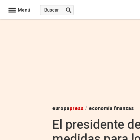
Menú
europa
press
/
economía finanzas
El presidente d
medidas para lo