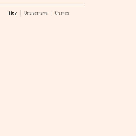
Hoy
Una semana
Un mes