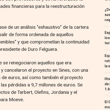
dades financieras para la reestructuración
¿De
sus
req
ase de un análisis "exhaustivo" de la cartera
Esp
 salir de forma ordenada de aquellos
los
tenibles" y que comprometían la continuidad
tur
presidente de Duro Felguera.
Equ
ret
e se renegociaron aquellos que era
la 
 y cancelaron el proyecto en Sines, con una
 de euros, así como también el proyecto
His
o las pérdidas a 9,7 millones de euros. Se
de 
1.6
tos de Tarbert, Olefins, Jordania y el
para Moeve.
El 
mon