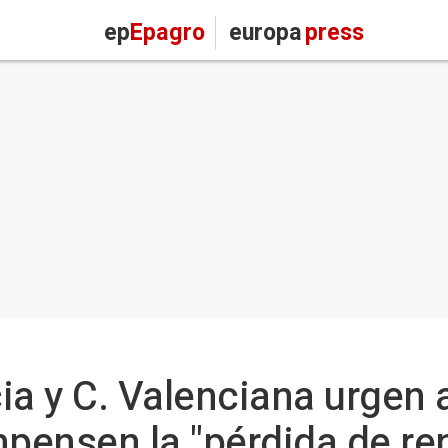
ep
Epagro
europa
press
ia y C. Valenciana urgen 
ensen la "pérdida de ren