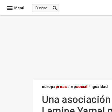
Menú
europa
press
/
ep
social
/
igualdad
Una asociación 
Lamine Yamal p