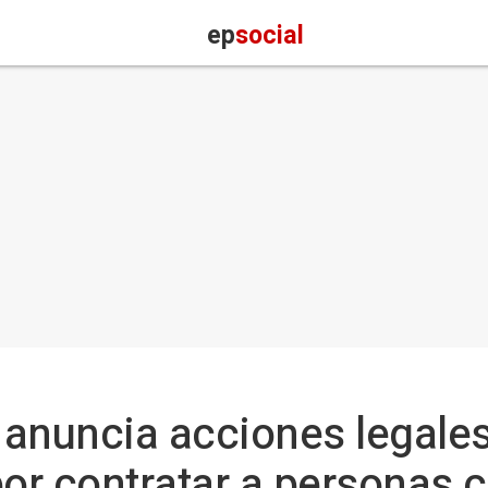
ep
social
anuncia acciones legales
or contratar a personas 