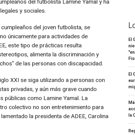
cumpleaños del futbolista Lamine Yamal y ha
egales y sociales.
L
cumpleaños del joven futbolista, se
mo únicamente para actividades de
El 
, este tipo de prácticas resulta
nie
"en
tereotipos, alimenta la discriminación y
Fis
chos" de las personas con discapacidad.
El 
glo XXI se siga utilizando a personas con
eur
mi
stas privadas, y aún más grave cuando
ras públicas como Lamine Yamal. La
Má
tro colectivo no son entretenimiento para
aco
la 
a lamentado la presidenta de ADEE, Carolina
Reg