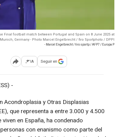
e Final football match between Portugal and Spain on 8 June 2025 at
n Munich, Germany - Photo Marcel Engelbrecht / firo Sportphoto / DPPI
- Marcel Engelbrecht / firo sportp / AFP7 / Europa P
IA
Seguir en
Abrir opciones para compartir
SS) -
 Acondroplasia y Otras Displasias
E), que representa a entre 3.000 y 4.500
 viven en España, ha condenado
e personas con enanismo como parte del