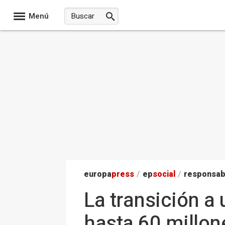
Menú
europa
press
/
ep
social
/
responsab
La transición a
hasta 60 millo