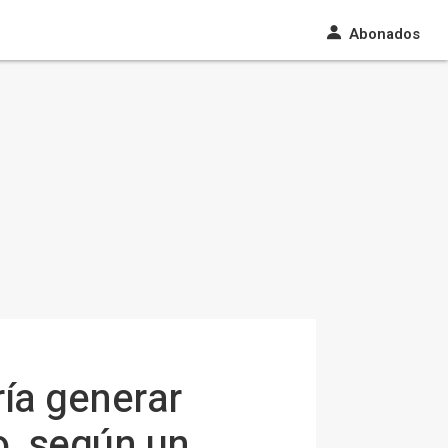
Abonados
ría generar
o, según un