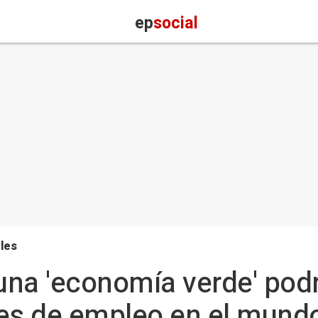
ep
social
les
 una 'economía verde' pod
nes de empleo en el mund