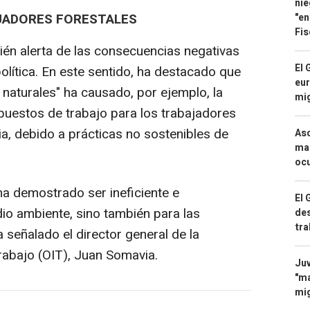
nie
JADORES FORESTALES
"en
Fis
bién alerta de las consecuencias negativas
El 
olítica. En este sentido, ha destacado que
eur
 naturales" ha causado, por ejemplo, la
mi
puestos de trabajo para los trabajadores
ia, debido a prácticas no sostenibles de
Asc
mac
ocu
ha demostrado ser ineficiente e
El 
dio ambiente, sino también para las
des
tra
 señalado el director general de la
rabajo (OIT), Juan Somavia.
Juv
"ma
mig