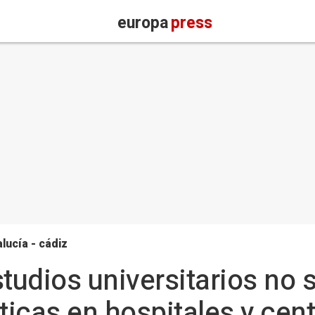
europa
press
lucía - cádiz
udios universitarios no s
ticas en hospitales y cen