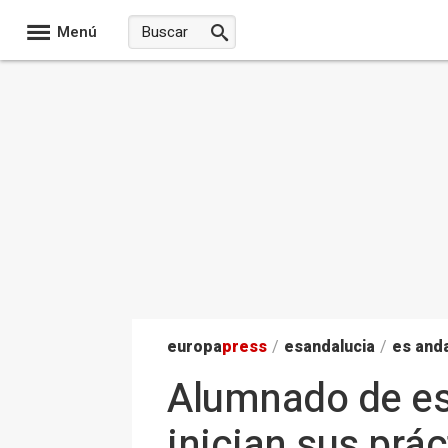
Menú
europa
press
/
esandalucia
/
es anda
Alumnado de est
inician sus prác