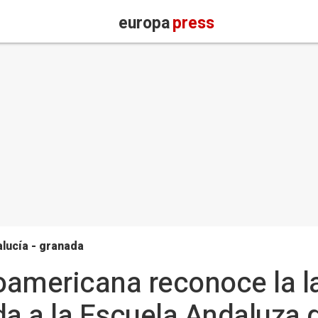
europa
press
lucía - granada
americana reconoce la la
da a la Escuela Andaluza 