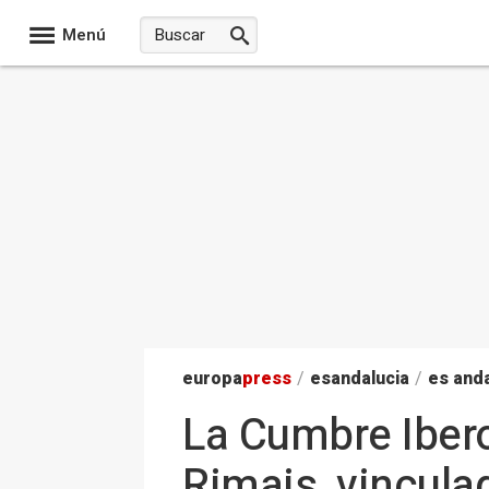
Menú
europa
press
/
esandalucia
/
es anda
La Cumbre Ibero
Rimais, vincula