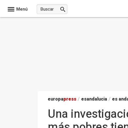
Menú
europa
press
/
esandalucia
/
es anda
Una investigac
más pobres tie