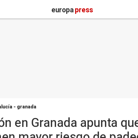
europa
press
lucía - granada
ión en Granada apunta qu
nen mayor riesgo de pade