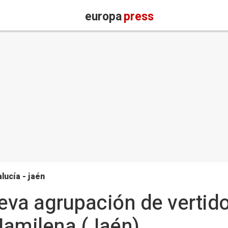
europa
press
lucía - jaén
eva agrupación de vertido
Jamilena (Jaén)