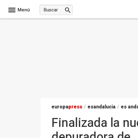
Menú
europa
press
/
esandalucia
/
es anda
Finalizada la nu
depuradora de 