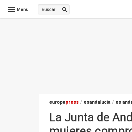
Menú
europa
press
/
esandalucia
/
es anda
La Junta de And
mujeres compro