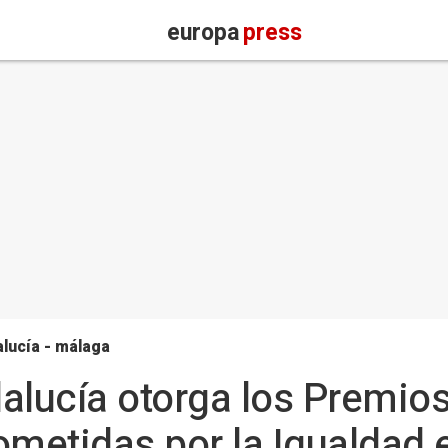
europa
press
lucía - málaga
alucía otorga los Premios
metidas por la Igualdad 