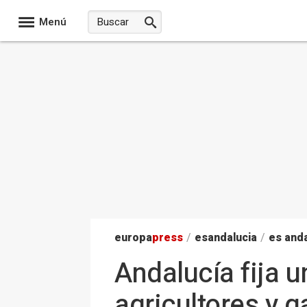
Menú
europa
press
/
esandalucia
/
es anda
Andalucía fija 
agricultores y 