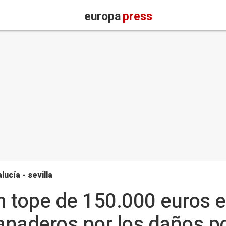
europa
press
lucía - sevilla
un tope de 150.000 euros 
ganaderos por los daños po