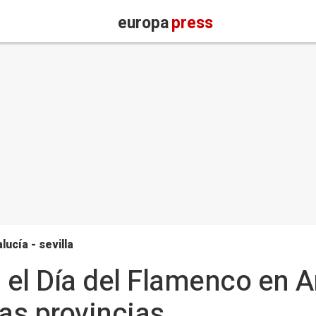
europa
press
lucía - sevilla
a el Día del Flamenco en 
las provincias