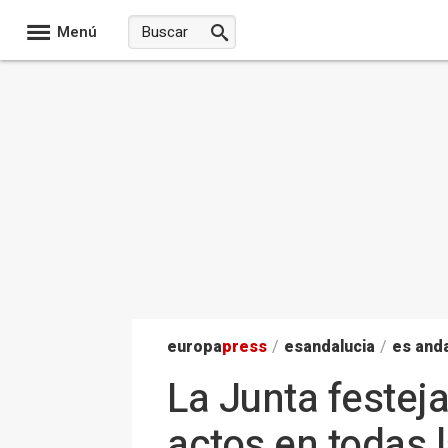
Menú
europa
press
/
esandalucia
/
es anda
La Junta festej
actos en todas 