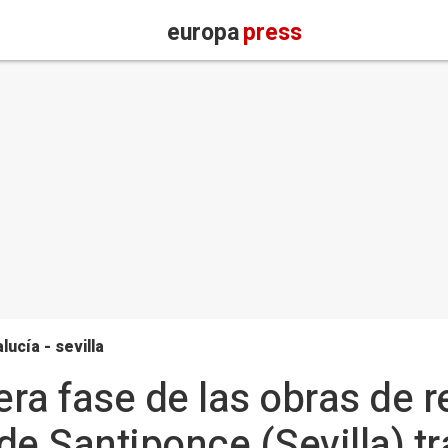
europa
press
lucía - sevilla
era fase de las obras de r
de Santiponce (Sevilla) tr