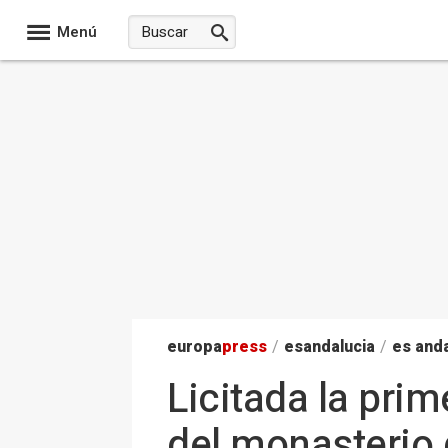
Menú
europa
press
/
esandalucia
/
es anda
Licitada la prim
del monasterio 