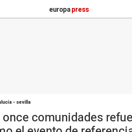
europa
press
lucía - sevilla
 once comunidades refuer
o el evento de referenci