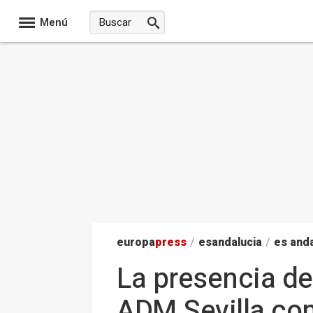
Menú
europa
press
/
esandalucia
/
es anda
La presencia de
ADM Sevilla com