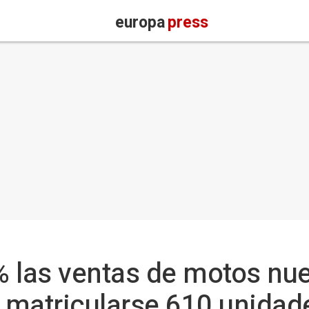
europa
press
% las ventas de motos nu
s matricularse 610 unidad