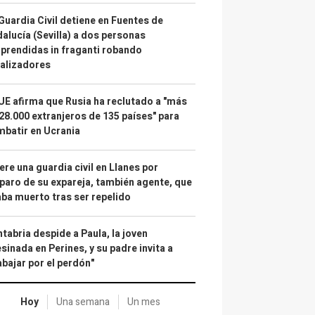
Guardia Civil detiene en Fuentes de
alucía (Sevilla) a dos personas
prendidas in fraganti robando
alizadores
UE afirma que Rusia ha reclutado a "más
28.000 extranjeros de 135 países" para
batir en Ucrania
re una guardia civil en Llanes por
paro de su expareja, también agente, que
ba muerto tras ser repelido
tabria despide a Paula, la joven
sinada en Perines, y su padre invita a
abajar por el perdón"
Hoy
Una semana
Un mes