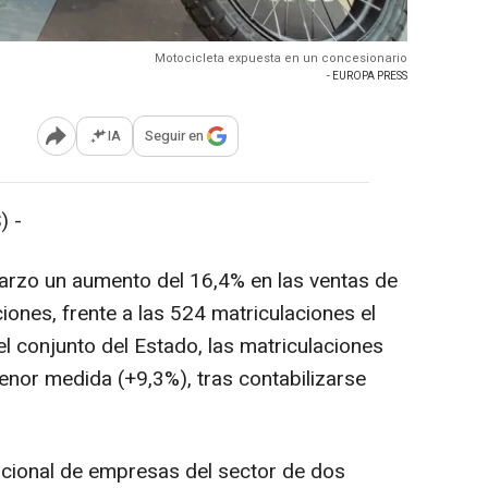
Motocicleta expuesta en un concesionario
- EUROPA PRESS
IA
Seguir en
Abrir opciones para compartir
) -
arzo un aumento del 16,4% en las ventas de
ones, frente a las 524 matriculaciones el
 conjunto del Estado, las matriculaciones
nor medida (+9,3%), tras contabilizarse
acional de empresas del sector de dos