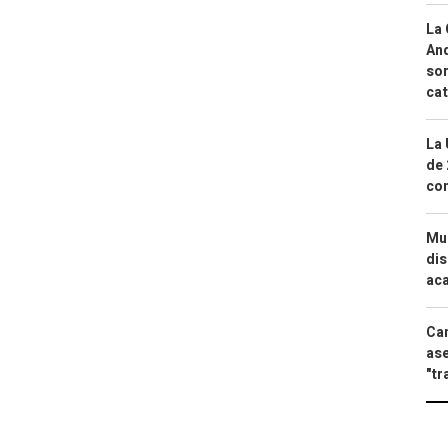
La 
And
sor
cat
La 
de 
com
Mue
dis
aca
Can
ase
"tr