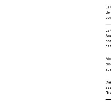
La 
de 
com
La 
And
sor
cat
Mue
dis
aca
Can
ase
"tr