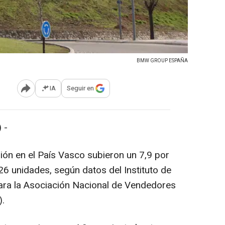
BMW GROUP ESPAÑA
IA
Seguir en
Abrir opciones para compartir
 -
ión en el País Vasco subieron un 7,9 por
626 unidades, según datos del Instituto de
ara la Asociación Nacional de Vendedores
.