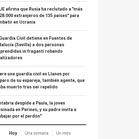
UE afirma que Rusia ha reclutado a "más
28.000 extranjeros de 135 países" para
batir en Ucrania
Guardia Civil detiene en Fuentes de
alucía (Sevilla) a dos personas
prendidas in fraganti robando
alizadores
re una guardia civil en Llanes por
paro de su expareja, también agente, que
ba muerto tras ser repelido
tabria despide a Paula, la joven
sinada en Perines, y su padre invita a
abajar por el perdón"
Hoy
Una semana
Un mes