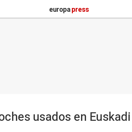
europa
press
coches usados en Euskadi