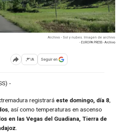
Archivo - Sol y nubes. Imagen de archivo
- EUROPA PRESS - Archivo
IA
Seguir en
Abrir opciones para compartir
S) -
remadura registrará
este domingo, día 8
,
dos
, así como temperaturas en ascenso
os en las Vegas del Guadiana, Tierra de
adajoz
.