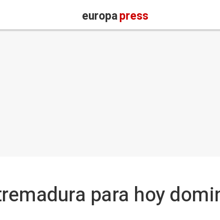
europa
press
tremadura para hoy domin