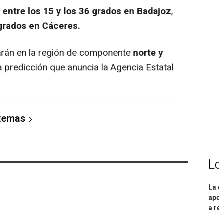
n
entre los 15 y los 36 grados en Badajoz
,
 grados en Cáceres.
rán en la región de componente
norte y
a predicción que anuncia la Agencia Estatal
 temas
L
La 
apo
a r