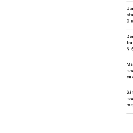
Ucr
ata
Ole
Dec
for
N-6
Mar
res
en 
Sán
rec
mej