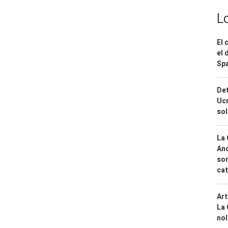
L
El 
el 
Spa
Det
Ucr
so
La 
And
sor
cat
Art
La 
nol