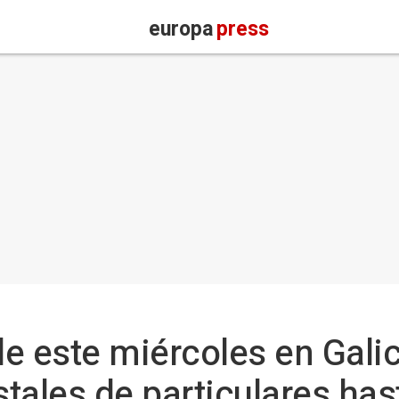
europa
press
e este miércoles en Gali
stales de particulares ha