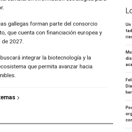
r.
L
icas gallegas forman parte del consorcio
Un 
tad
to, que cuenta con financiación europea y
ri
s de 2027.
Mue
uscará integrar la biotecnología y la
dis
aca
ecosistema que permita avanzar hacia
ibles.
Fel
Día
he
 temas
Pod
org
con