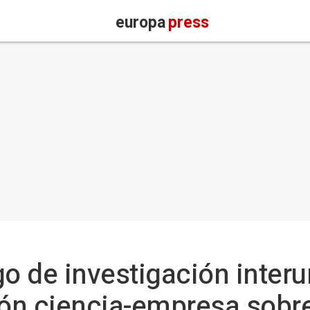
europa
press
o de investigación interu
xión ciencia-empresa sob