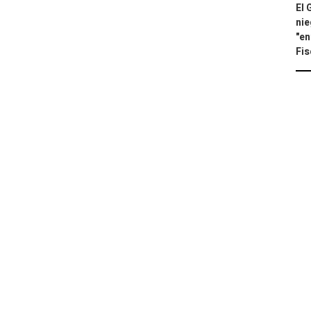
El 
nie
"en
Fis