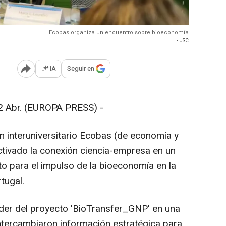
Ecobas organiza un encuentro sobre bioeconomía
- USC
IA
Seguir en
Abrir opciones para compartir
Abr. (EUROPA PRESS) -
ón interuniversitario Ecobas (de economía y
tivado la conexión ciencia-empresa en un
o para el impulso de la bioeconomía en la
tugal.
der del proyecto 'BioTransfer_GNP' en una
 intercambiaron información estratégica para