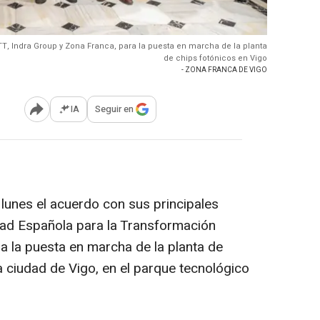
TT, Indra Group y Zona Franca, para la puesta en marcha de la planta
de chips fotónicos en Vigo
- ZONA FRANCA DE VIGO
IA
Seguir en
Abrir opciones para compartir
lunes el acuerdo con sus principales
dad Española para la Transformación
a la puesta en marcha de la planta de
 ciudad de Vigo, en el parque tecnológico