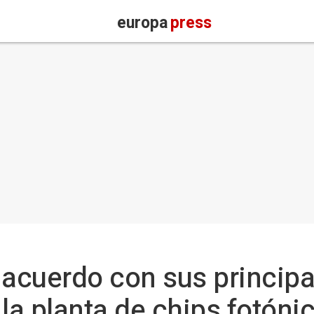
europa
press
 acuerdo con sus principa
 la planta de chips fotóni