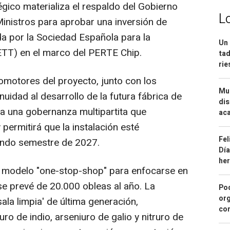
gico materializa el respaldo del Gobierno
L
Ministros para aprobar una inversión de
da por la Sociedad Española para la
Un 
TT) en el marco del PERTE Chip.
tad
ri
romotores del proyecto, junto con los
Mue
nuidad al desarrollo de la futura fábrica de
dis
 a una gobernanza multipartita que
aca
permitirá que la instalación esté
Fel
undo semestre de 2027.
Día
he
 modelo "one-stop-shop" para enfocarse en
se prevé de 20.000 obleas al año. La
Pod
org
ala limpia' de última generación,
con
ro de indio, arseniuro de galio y nitruro de