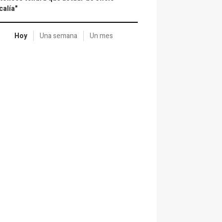
calía"
Hoy
Una semana
Un mes