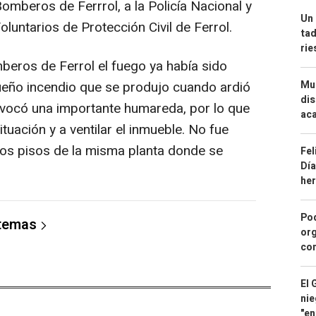
Bomberos de Ferrrol, a la Policía Nacional y
Un 
oluntarios de Protección Civil de Ferrol.
tad
ri
mberos de Ferrol el fuego ya había sido
eño incendio que se produjo cuando ardió
Mue
dis
ovocó una importante humareda, por lo que
aca
uación y a ventilar el inmueble. No fue
i los pisos de la misma planta donde se
Fel
Día
he
Pod
 temas
org
con
El 
nie
"en