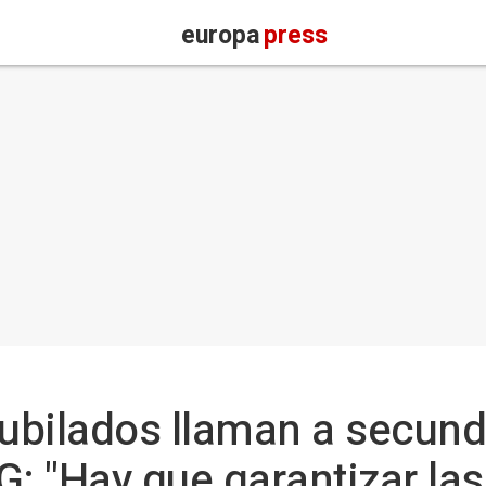
europa
press
jubilados llaman a secund
G: "Hay que garantizar la