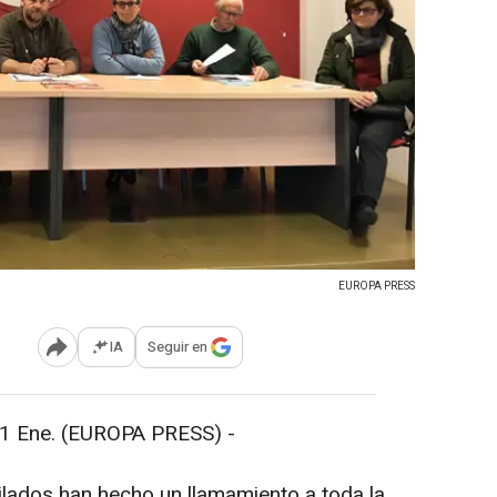
EUROPA PRESS
IA
Seguir en
Abrir opciones para compartir
 Ene. (EUROPA PRESS) -
ilados han hecho un llamamiento a toda la