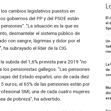
L
 los cambios legislativos puestos en
los gobiernos del PP y del PSOE están
El 
el 
ensiones". "La situación es la que es
Spa
unto, desmantelar el sistema público de
do con sangre, lágrimas y dolor por el
Un 
tad
, ha subrayado el líder de la CIG.
ri
 la subida del 1,6% prevista para 2019 "no
La 
de los pensionistas gallegos. "Las pensiones
de 
com
bajas del Estado español, uno de cada diez
5 euros, el 65% de las pensiones están por
Mue
profesional SMI, una de cada cuatro mujeres
dis
aca
nea de pobreza", ha advertido.