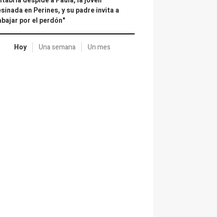
tabria despide a Paula, la joven
sinada en Perines, y su padre invita a
abajar por el perdón"
Hoy
Una semana
Un mes