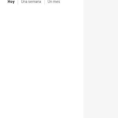
Hoy
Una semana
Un mes