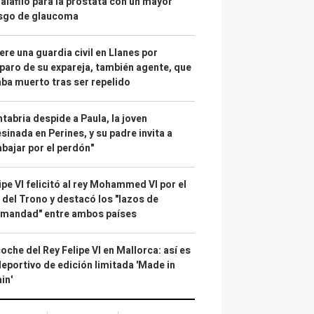
alafilo para la próstata con un mayor
esgo de glaucoma
re una guardia civil en Llanes por
paro de su expareja, también agente, que
ba muerto tras ser repelido
tabria despide a Paula, la joven
sinada en Perines, y su padre invita a
abajar por el perdón"
ipe VI felicitó al rey Mohammed VI por el
 del Trono y destacó los "lazos de
rmandad" entre ambos países
coche del Rey Felipe VI en Mallorca: así es
deportivo de edición limitada 'Made in
in'