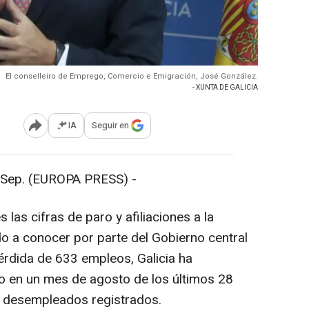
El conselleiro de Emprego, Comercio e Emigración, José González.
- XUNTA DE GALICIA
IA
Seguir en
Abrir opciones para compartir
ep. (EUROPA PRESS) -
las cifras de paro y afiliaciones a la
o a conocer por parte del Gobierno central
érdida de 633 empleos, Galicia ha
ro en un mes de agosto de los últimos 28
8 desempleados registrados.