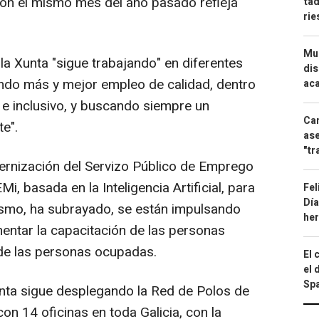
con el mismo mes del año pasado refleja
tad
ri
Mue
a Xunta "sigue trabajando" en diferentes
dis
ndo más y mejor empleo de calidad, dentro
aca
e inclusivo, y buscando siempre un
Can
e".
ase
"tr
ernización del Servizo Público de Emprego
, basada en la Inteligencia Artificial, para
Fel
Día
ismo, ha subrayado, se están impulsando
he
entar la capacitación de las personas
 de las personas ocupadas.
El 
el 
Spa
Xunta sigue desplegando la Red de Polos de
n 14 oficinas en toda Galicia, con la