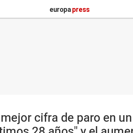
europa
press
a mejor cifra de paro en u
ltimos 28 años" y el aume