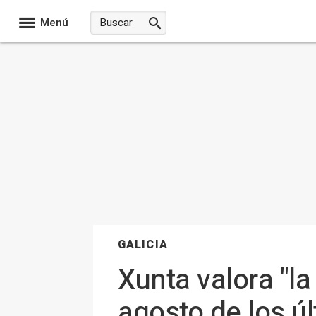
Menú
GALICIA
Xunta valora "l
agosto de los ú