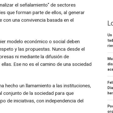
alizar el señalamiento" de sectores
es que forman parte de ellos, al generar
le con una convivencia basada en el
L
Un 
tad
uier modelo económico o social deben
ri
respeto y las propuestas. Nunca desde el
resas ni mediante la difusión de
Mue
 ellas. Ese no es el camino de una sociedad
dis
aca
Fel
ha hecho un llamamiento a las instituciones,
Día
al conjunto de la sociedad para que
he
po de iniciativas, con independencia del
Pod
org