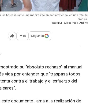
en los bares durante una manifestación por la vivienda, en una foto de
archivo.
- Isaac Buj - Europa Press - Archivo
IA
Seguir en
Abrir opciones para compartir
-
 mostrado su "absoluto rechazo" al manual
és vida por entender que "traspasa todos
atenta contra el trabajo y el esfuerzo del
leares".
 este documento llama a la realización de