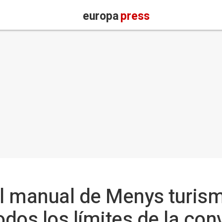
europa
press
l manual de Menys turism
odos los límites de la con