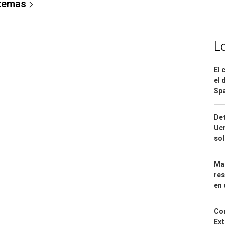
 temas
L
El 
el 
Spa
Det
Ucr
so
Mar
res
en 
Cor
Ext