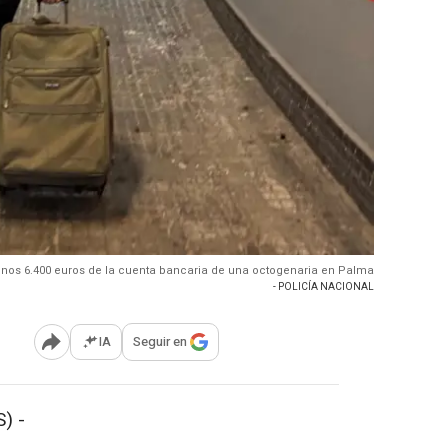
 unos 6.400 euros de la cuenta bancaria de una octogenaria en Palma
- POLICÍA NACIONAL
IA
Seguir en
Abrir opciones para compartir
) -