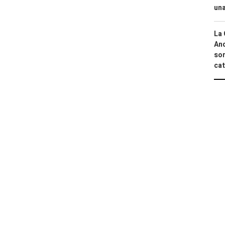
una
La 
And
sor
cat