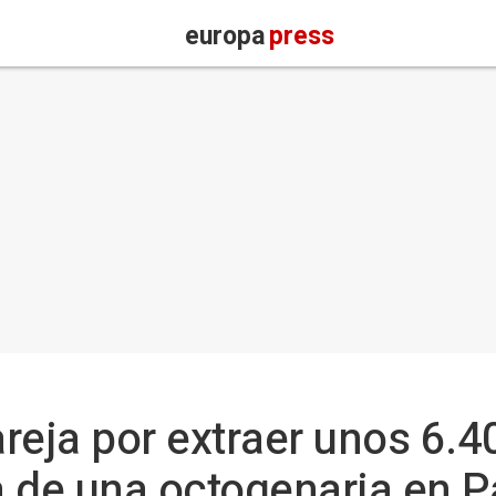
europa
press
reja por extraer unos 6.4
a de una octogenaria en 