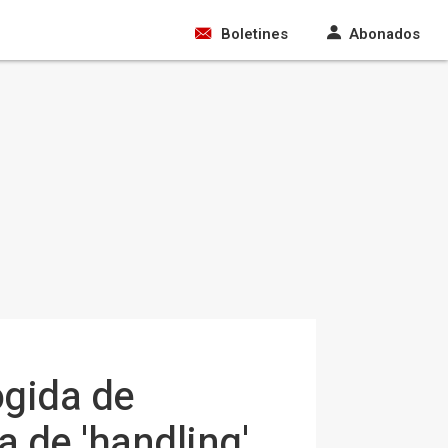
Boletines
Abonados
ogida de
a de 'handling'