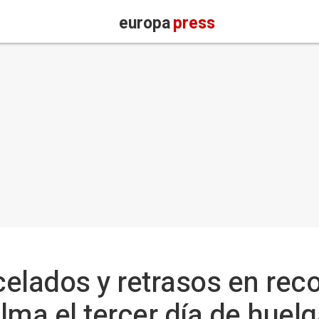
europa
press
elados y retrasos en rec
ma el tercer día de huelg