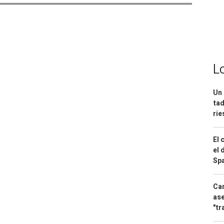
L
Un 
tad
ri
El 
el 
Spa
Can
ase
"tr