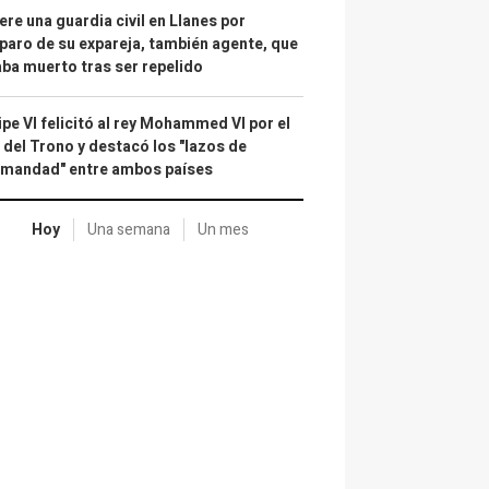
re una guardia civil en Llanes por
paro de su expareja, también agente, que
ba muerto tras ser repelido
ipe VI felicitó al rey Mohammed VI por el
 del Trono y destacó los "lazos de
rmandad" entre ambos países
Hoy
Una semana
Un mes