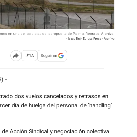
iones en una de las pistas del aeropuerto de Palma. Recurso. Archivo.
- Isaac Buj - Europa Press - Archivo
IA
Seguir en
Abrir opciones para compartir
) -
trado dos vuelos cancelados y retrasos en
rcer día de huelga del personal de 'handling'
o de Acción Sindical y negociación colectiva