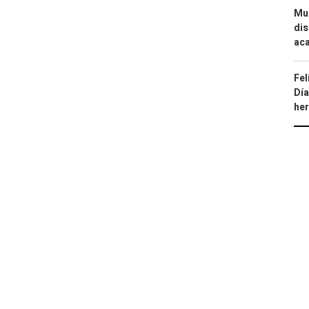
Mue
dis
aca
Fel
Día
he