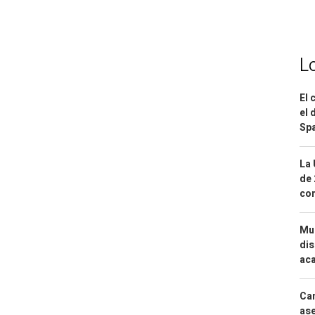
L
El 
el 
Spa
La 
de 
com
Mue
dis
aca
Can
ase