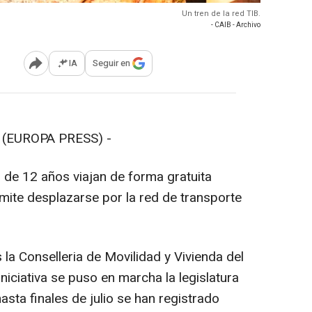
Un tren de la red TIB.
- CAIB - Archivo
IA
Seguir en
Abrir opciones para compartir
(EUROPA PRESS) -
 de 12 años viajan de forma gratuita
mite desplazarse por la red de transporte
la Conselleria de Movilidad y Vivienda del
iciativa se puso en marcha la legislatura
sta finales de julio se han registrado