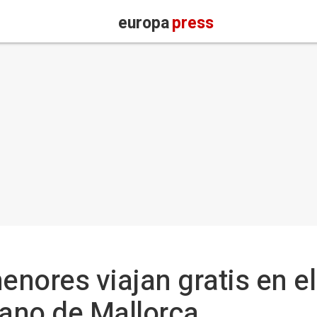
europa
press
nores viajan gratis en el
bano de Mallorca