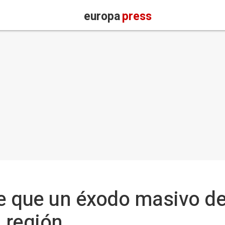
europa
press
e que un éxodo masivo de
a región