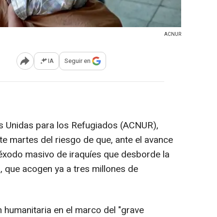
ACNUR
IA
Seguir en
Abrir opciones para compartir
-
s Unidas para los Refugiados (ACNUR),
te martes del riesgo de que, ante el avance
n éxodo masivo de iraquíes que desborde la
, que acogen ya a tres millones de
n humanitaria en el marco del "grave