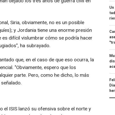
han dejado los tres años de guerra civil en
Un 
tad
ri
nal, Siria, obviamente, no es un posible
quíes); y Jordania tiene una enorme presión
Can
ase
e es difícil vislumbrar cómo se podría hacer
"tr
fugiados", ha subrayado.
Mue
antado que, en el caso de que eso ocurra, la
dis
aca
sencial. "Obviamente, espero que los
lquier parte. Pero, como he dicho, lo más
Fel
a señalado.
Día
he
el ISIS lanzó su ofensiva sobre el norte y