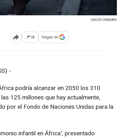
UNICEF//KASSAYE
IA
Seguir en
Abrir opciones para compartir
S) -
frica podría alcanzar en 2050 los 310
 a las 125 millones que hay actualmente,
do por el Fondo de Naciones Unidas para la
imonio infantil en África', presentado