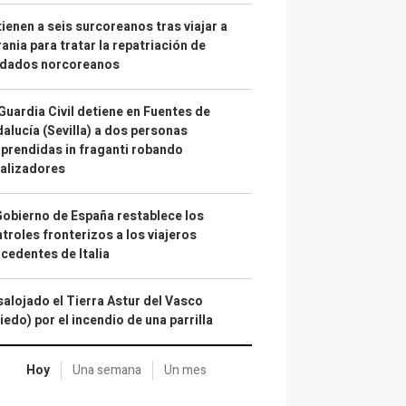
ienen a seis surcoreanos tras viajar a
ania para tratar la repatriación de
ldados norcoreanos
Guardia Civil detiene en Fuentes de
alucía (Sevilla) a dos personas
prendidas in fraganti robando
alizadores
Gobierno de España restablece los
troles fronterizos a los viajeros
cedentes de Italia
alojado el Tierra Astur del Vasco
iedo) por el incendio de una parrilla
Hoy
Una semana
Un mes