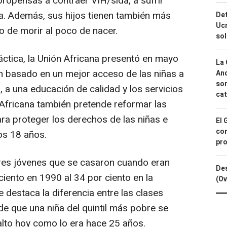
propensas a contraer VIH/sida, a sufrir
la. Además, sus hijos tienen también más
Det
Ucr
o de morir al poco de nacer.
so
áctica, la Unión Africana presentó en mayo
La 
n basado en un mejor acceso de las niñas a
And
sor
, a una educación de calidad y los servicios
cat
 Africana también pretende reformar las
para proteger los derechos de las niñas e
El 
con
os 18 años.
pro
eres jóvenes que se casaron cuando eran
Des
iento en 1990 al 34 por ciento en la
(Ov
e destaca la diferencia entre las clases
 de que una niña del quintil más pobre se
alto hoy como lo era hace 25 años.