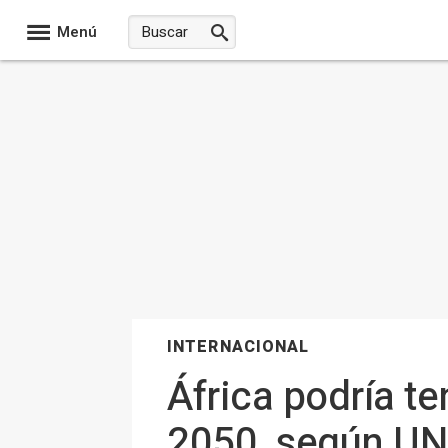
Menú
INTERNACIONAL
África podría t
2050, según UN