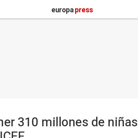
europa
press
ener 310 millones de niña
ICEF