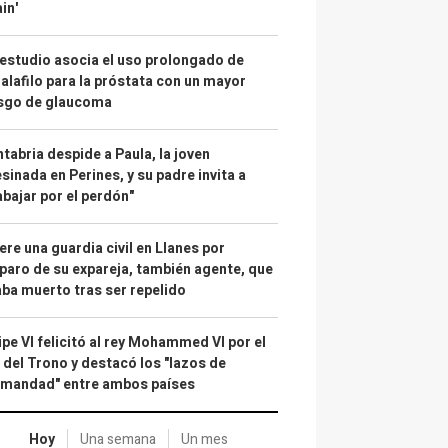
in'
estudio asocia el uso prolongado de
alafilo para la próstata con un mayor
esgo de glaucoma
tabria despide a Paula, la joven
sinada en Perines, y su padre invita a
abajar por el perdón"
re una guardia civil en Llanes por
paro de su expareja, también agente, que
ba muerto tras ser repelido
ipe VI felicitó al rey Mohammed VI por el
 del Trono y destacó los "lazos de
rmandad" entre ambos países
Hoy
Una semana
Un mes