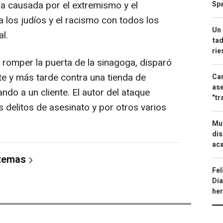
ina causada por el extremismo y el
Spa
a los judíos y el racismo con todos los
Un 
l.
tad
ri
 romper la puerta de la sinagoga, disparó
e y más tarde contra una tienda de
Can
ase
ndo a un cliente. El autor del ataque
"tr
delitos de asesinato y por otros varios
Mue
dis
aca
 temas
Fel
Día
he