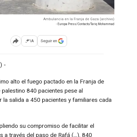
Ambulancia en la Franja de Gaza (archivo)
- Europa Press/Contacto/Tariq Mohammad
IA
Seguir en
Abrir opciones para compartir
 -
timo alto el fuego pactado en la Franja de
 palestino 840 pacientes pese al
r la salida a 450 pacientes y familiares cada
pliendo su compromiso de facilitar el
 a través del paso de Rafá (...). 840