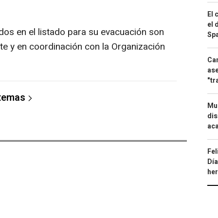
El 
el 
dos en el listado para su evacuación son
Spa
e y en coordinación con la Organización
Can
ase
"tr
 temas
Mue
dis
aca
Fel
Día
he