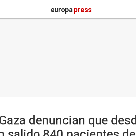
europa
press
Gaza denuncian que desde
n salido 840 pacientes de 