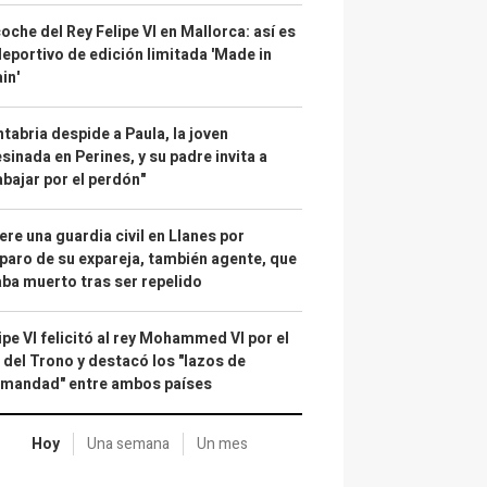
coche del Rey Felipe VI en Mallorca: así es
deportivo de edición limitada 'Made in
in'
tabria despide a Paula, la joven
sinada en Perines, y su padre invita a
abajar por el perdón"
re una guardia civil en Llanes por
paro de su expareja, también agente, que
ba muerto tras ser repelido
ipe VI felicitó al rey Mohammed VI por el
 del Trono y destacó los "lazos de
rmandad" entre ambos países
Hoy
Una semana
Un mes