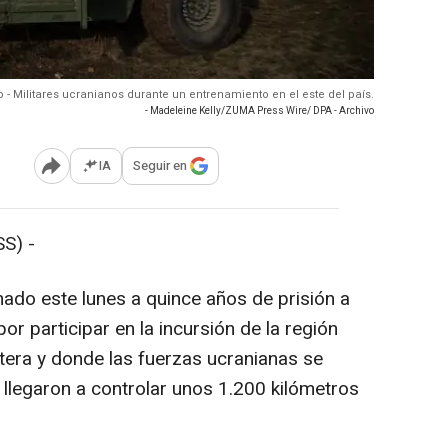
o - Militares ucranianos durante un entrenamiento en el este del país.
- Madeleine Kelly/ZUMA Press Wire/ DPA - Archivo
IA
Seguir en
Abrir opciones para compartir
S) -
nado este lunes a quince años de prisión a
por participar en la incursión de la región
ntera y donde las fuerzas ucranianas se
llegaron a controlar unos 1.200 kilómetros