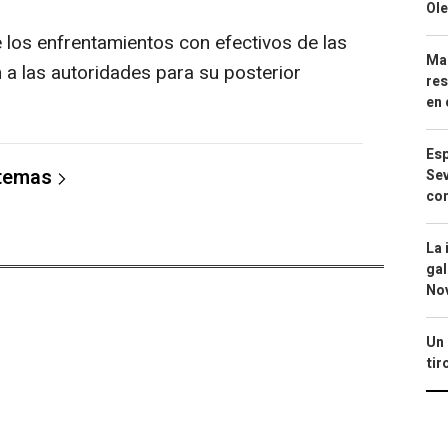
Ole
 los enfrentamientos con efectivos de las
Mar
 a las autoridades para su posterior
res
en 
Esp
 temas
Sev
con
La 
gal
No
Un 
tir