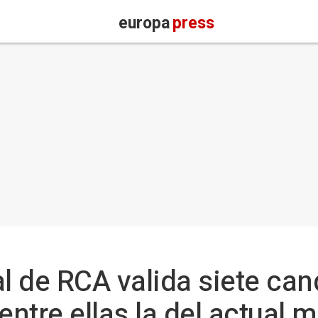
europa
press
l de RCA valida siete can
entre ellas la del actual 