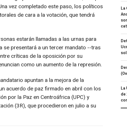
Una vez completado este paso, los políticos
La 
orales de cara a la votación, que tendrá
And
sor
cat
rsonas estarán llamadas a las urnas para
Det
a se presentará a un tercer mandato --tras
Ucr
so
ntre críticas de la oposición por su
denuncian como un aumento de la represión.
Des
(Ov
andatario apuntan a la mejora de la
 un acuerdo de paz firmado en abril con los
La 
de 
ón por la Paz en Centroáfrica (UPC) y
com
ación (3R), que procedieron en julio a su