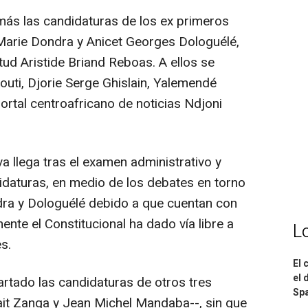
emás las candidaturas de los ex primeros
Marie Dondra y Anicet Georges Dologuélé,
ud Aristide Briand Reboas. A ellos se
ti, Djorie Serge Ghislain, Yalemendé
ortal centroafricano de noticias Ndjoni
iva llega tras el examen administrativo y
didaturas, en medio de los debates en torno
ndra y Dologuélé debido a que cuentan con
mente el Constitucional ha dado vía libre a
L
s.
El 
el 
artado las candidaturas de otros tres
Spa
fait Zanga y Jean Michel Mandaba--, sin que