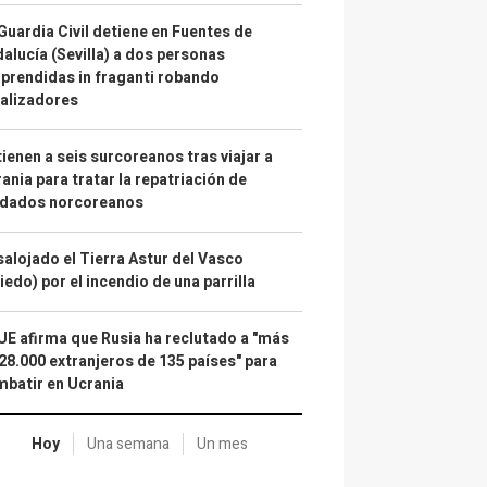
Guardia Civil detiene en Fuentes de
alucía (Sevilla) a dos personas
prendidas in fraganti robando
alizadores
ienen a seis surcoreanos tras viajar a
ania para tratar la repatriación de
ldados norcoreanos
alojado el Tierra Astur del Vasco
iedo) por el incendio de una parrilla
UE afirma que Rusia ha reclutado a "más
28.000 extranjeros de 135 países" para
batir en Ucrania
Hoy
Una semana
Un mes