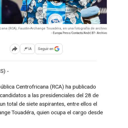
ricana (RCA), Faustin-Archange Touadéra, en una fotografía de archivo
- Europa Press/Contacto/Andr¦ B? - Archivo
IA
Seguir en
Abrir opciones para compartir
S) -
pública Centrofricana (RCA) ha publicado
de candidatos a las presidenciales del 28 de
n total de siete aspirantes, entre ellos el
hange Touadéra, quien ocupa el cargo desde