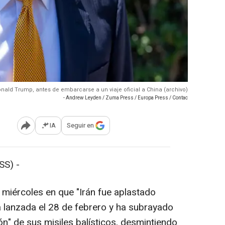
onald Trump, antes de embarcarse a un viaje oficial a China (archivo)
- Andrew Leyden / Zuma Press / Europa Press / Contac
IA
Seguir en
Abrir opciones para compartir
SS) -
 miércoles en que "Irán fue aplastado
a lanzada el 28 de febrero y ha subrayado
ón" de sus misiles balísticos, desmintiendo