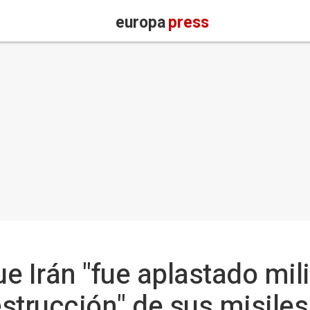
europa
press
e Irán "fue aplastado mil
estrucción" de sus misiles