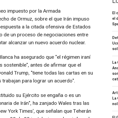
L
queo impuesto por la Armada
El 
echo de Ormuz, sobre el que Irán impuso
el 
Spa
respuesta a la citada ofensiva de Estados
io de un proceso de negociaciones entre
Det
tar alcanzar un nuevo acuerdo nuclear.
Ucr
so
 Blanca ha asegurado que "el régimen iraní
La 
s sostenible", antes de afirmar que el
And
onald Trump, "tiene todas las cartas en su
sor
cat
trabajan para lograr un acuerdo".
Art
tituido su Ejército se engaña o es un
La 
naria de Irán", ha zanjado Wales tras las
nol
New York Times', que señalan que Teherán
El 