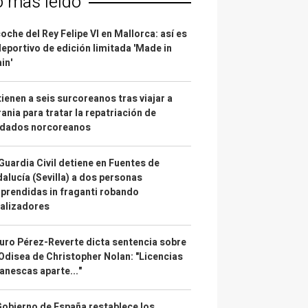
o más leído
coche del Rey Felipe VI en Mallorca: así es
deportivo de edición limitada 'Made in
in'
ienen a seis surcoreanos tras viajar a
ania para tratar la repatriación de
ldados norcoreanos
Guardia Civil detiene en Fuentes de
alucía (Sevilla) a dos personas
prendidas in fraganti robando
alizadores
uro Pérez-Reverte dicta sentencia sobre
Odisea de Christopher Nolan: "Licencias
anescas aparte..."
Gobierno de España restablece los