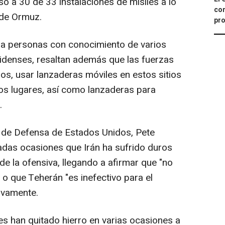
so a 30 de 33 instalaciones de misiles a lo
con
 de Ormuz.
pro
 a personas con conocimiento de varios
nidenses, resaltan además que las fuerzas
os, usar lanzaderas móviles en estos sitios
ros lugares, así como lanzaderas para
.
 de Defensa de Estados Unidos, Pete
adas ocasiones que Irán ha sufrido duros
 de la ofensiva, llegando a afirmar que "no
" o que Teherán "es inefectivo para el
ivamente.
íes han quitado hierro en varias ocasiones a