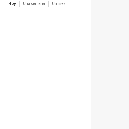
Hoy
Una semana
Un mes