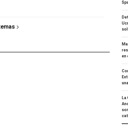
Spa
Det
Ucr
 temas
so
Mar
res
en 
Cor
Ext
una
La 
And
sor
cat