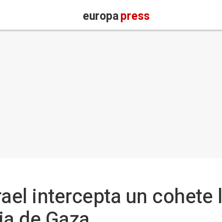
europa
press
srael intercepta un cohet
nja de Gaza