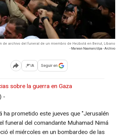
n de archivo del funeral de un miembro de Hezbolá en Beirut, Líbano
- Marwan Naamani/dpa - Archivo
IA
Seguir en
Abrir opciones para compartir
icias sobre la guerra en Gaza
 -
lá ha prometido este jueves que "Jerusalén
te el funeral del comandante Muhamad Nimá
leció el miércoles en un bombardeo de las