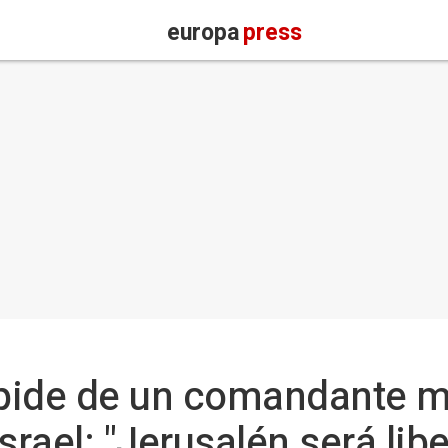
europa
press
pide de un comandante m
rael: "Jerusalén será lib