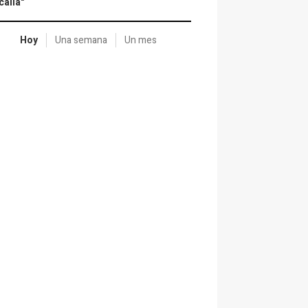
calía"
Hoy
Una semana
Un mes