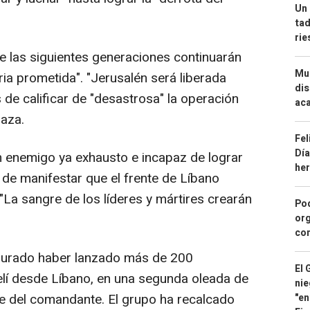
Un 
tad
ri
e las siguientes generaciones continuarán
Mue
oria prometida". "Jerusalén será liberada
dis
s de calificar de "desastrosa" la operación
aca
Gaza.
Fel
Día
n enemigo ya exhausto e incapaz de lograr
he
s de manifestar que el frente de Líbano
"La sangre de los líderes y mártires crearán
Pod
org
con
gurado haber lanzado más de 200
El 
raelí desde Líbano, en una segunda oleada de
nie
e del comandante. El grupo ha recalcado
"en