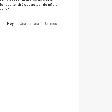
tonces tendrá que actuar de oficio
calía"
Hoy
Una semana
Un mes