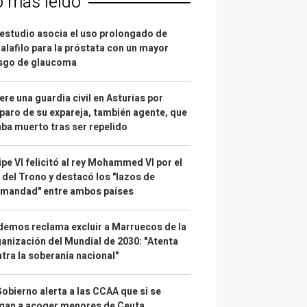
o más leído
estudio asocia el uso prolongado de
alafilo para la próstata con un mayor
esgo de glaucoma
re una guardia civil en Asturias por
paro de su expareja, también agente, que
ba muerto tras ser repelido
ipe VI felicitó al rey Mohammed VI por el
 del Trono y destacó los "lazos de
rmandad" entre ambos países
emos reclama excluir a Marruecos de la
anización del Mundial de 2030: "Atenta
tra la soberanía nacional"
Gobierno alerta a las CCAA que si se
gan a acoger menores de Ceuta