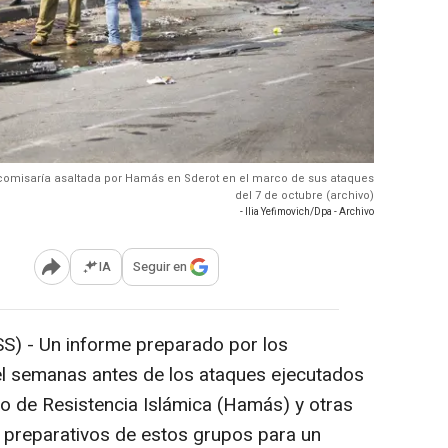
la comisaría asaltada por Hamás en Sderot en el marco de sus ataques
del 7 de octubre (archivo)
- Ilia Yefimovich/Dpa - Archivo
IA
Seguir en
Abrir opciones para compartir
S) -
Un informe preparado por los
ael semanas antes de los ataques ejecutados
to de Resistencia Islámica (Hamás) y otras
s preparativos de estos grupos para un