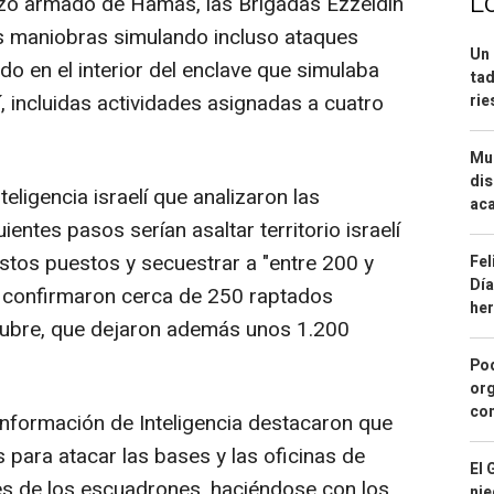
L
zo armado de Hamás, las Brigadas Ezzeldín
as maniobras simulando incluso ataques
Un 
do en el interior del enclave que simulaba
tad
lí, incluidas actividades asignadas a cuatro
ri
Mue
dis
eligencia israelí que analizaron las
aca
entes pasos serían asaltar territorio israelí
estos puestos y secuestrar a "entre 200 y
Fel
Día
 confirmaron cerca de 250 raptados
he
ctubre, que dejaron además unos 1.200
Pod
org
con
información de Inteligencia destacaron que
s para atacar las bases y las oficinas de
El 
des de los escuadrones, haciéndose con los
nie