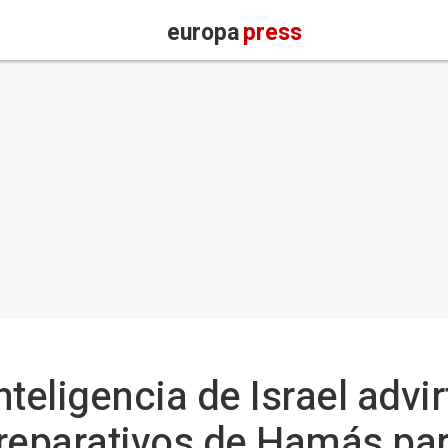
europa
press
teligencia de Israel advir
reparativos de Hamás pa