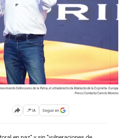
movimiento Defensores de la Patria, el ultraderechista Abelardo de la Espriella- Europa
Press/Contacto/Camilo Moreno
IA
Seguir en
Abrir opciones para compartir
ral en paz" y sin "vulneraciones de