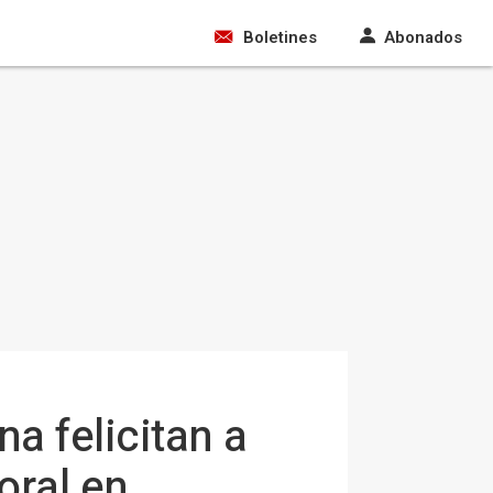
Boletines
Abonados
a felicitan a
toral en