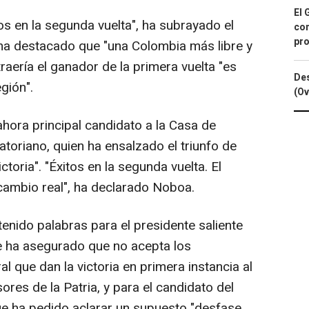
El 
s en la segunda vuelta", ha subrayado el
con
pro
 ha destacado que "una Colombia más libre y
raería el ganador de la primera vuelta "es
Des
gión".
(Ov
hora principal candidato a la Casa de
atoriano, quien ha ensalzado el triunfo de
ctoria". "Éxitos en la segunda vuelta. El
cambio real", ha declarado Noboa.
nido palabras para el presidente saliente
e ha asegurado que no acepta los
l que dan la victoria en primera instancia al
res de la Patria, y para el candidato del
ue ha pedido aclarar un supuesto "desfase