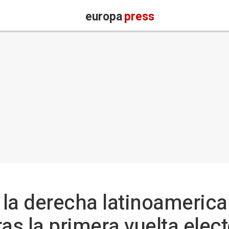
europa
press
la derecha latinoamerican
tras la primera vuelta elec