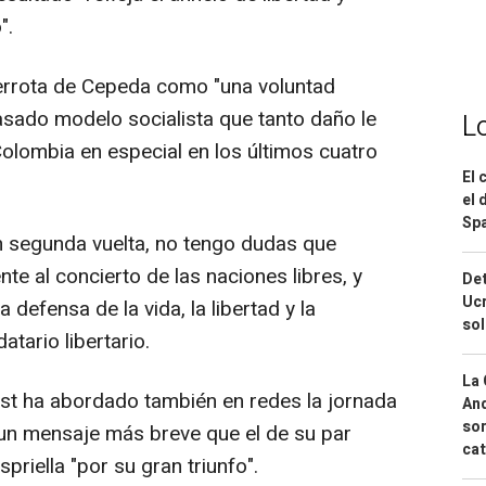
".
errota de Cepeda como "una voluntad
asado modelo socialista que tanto daño le
L
Colombia en especial en los últimos cuatro
El 
el 
Spa
n segunda vuelta, no tengo dudas que
e al concierto de las naciones libres, y
Det
Ucr
defensa de la vida, la libertad y la
so
tario libertario.
La 
t ha abordado también en redes la jornada
And
sor
n un mensaje más breve que el de su par
cat
spriella "por su gran triunfo".