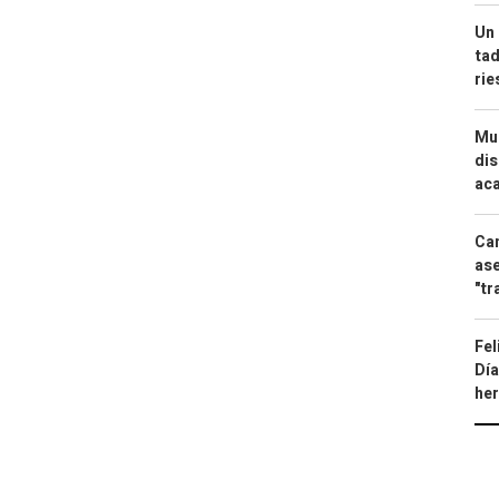
Un 
tad
ri
Mue
dis
aca
Can
ase
"tr
Fel
Día
he