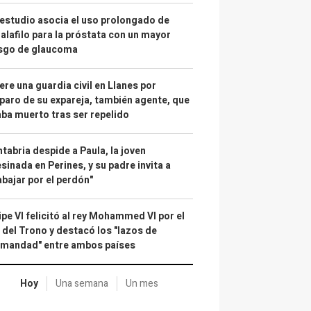
estudio asocia el uso prolongado de
alafilo para la próstata con un mayor
esgo de glaucoma
re una guardia civil en Llanes por
paro de su expareja, también agente, que
ba muerto tras ser repelido
tabria despide a Paula, la joven
sinada en Perines, y su padre invita a
abajar por el perdón"
ipe VI felicitó al rey Mohammed VI por el
 del Trono y destacó los "lazos de
rmandad" entre ambos países
Hoy
Una semana
Un mes