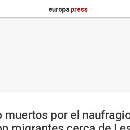
europa
press
 muertos por el naufragi
n migrantes cerca de Le