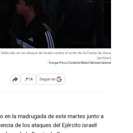
 fallecido en un ataque de Israel contra el norte de la Franja de Gaza
(archivo)
- Europa Press/Contacto/Abdul Rahman Salama
IA
Seguir en
Abrir opciones para compartir
to en la madrugada de este martes junto a
ncia de los ataques del Ejército israelí