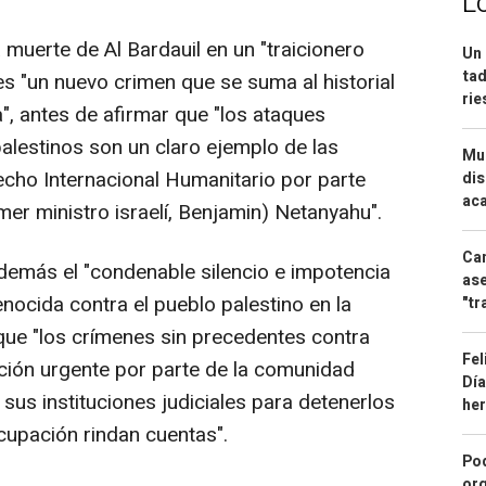
L
 muerte de Al Bardauil en un "traicionero
Un 
tad
s "un nuevo crimen que se suma al historial
ri
a", antes de afirmar que "los ataques
alestinos son un claro ejemplo de las
Mue
echo Internacional Humanitario por parte
dis
aca
imer ministro israelí, Benjamin) Netanyahu".
Can
además el "condenable silencio e impotencia
ase
nocida contra el pueblo palestino en la
"tr
que "los crímenes sin precedentes contra
Fel
cción urgente por parte de la comunidad
Día
 sus instituciones judiciales para detenerlos
he
ocupación rindan cuentas".
Pod
org