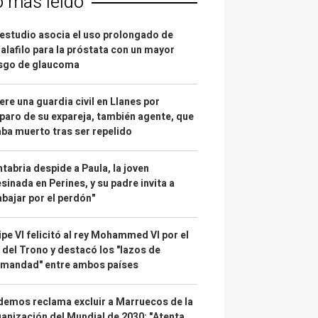
o más leído
estudio asocia el uso prolongado de
alafilo para la próstata con un mayor
esgo de glaucoma
re una guardia civil en Llanes por
paro de su expareja, también agente, que
ba muerto tras ser repelido
tabria despide a Paula, la joven
sinada en Perines, y su padre invita a
abajar por el perdón"
ipe VI felicitó al rey Mohammed VI por el
 del Trono y destacó los "lazos de
rmandad" entre ambos países
emos reclama excluir a Marruecos de la
anización del Mundial de 2030: "Atenta