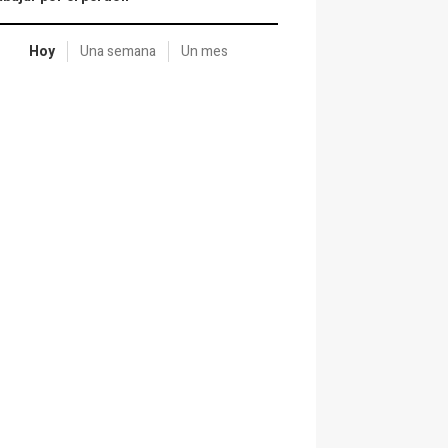
Hoy
Una semana
Un mes