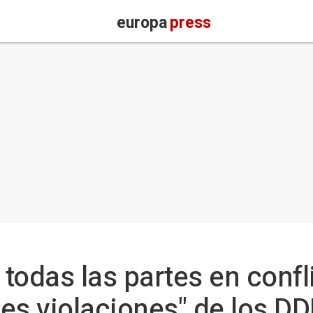
europa
press
todas las partes en confli
es violaciones" de los D