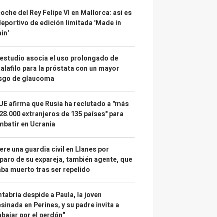
coche del Rey Felipe VI en Mallorca: así es
deportivo de edición limitada 'Made in
in'
estudio asocia el uso prolongado de
alafilo para la próstata con un mayor
esgo de glaucoma
UE afirma que Rusia ha reclutado a "más
28.000 extranjeros de 135 países" para
batir en Ucrania
re una guardia civil en Llanes por
paro de su expareja, también agente, que
ba muerto tras ser repelido
tabria despide a Paula, la joven
sinada en Perines, y su padre invita a
abajar por el perdón"