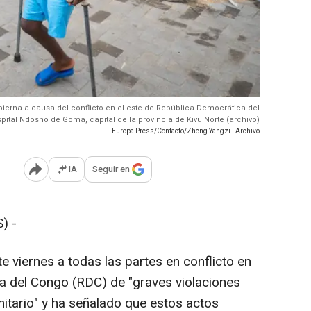
pierna a causa del conflicto en el este de República Democrática del
ital Ndosho de Goma, capital de la provincia de Kivu Norte (archivo)
- Europa Press/Contacto/Zheng Yangzi - Archivo
IA
Seguir en
Abrir opciones para compartir
) -
 viernes a todas las partes en conflicto en
a del Congo (RDC) de "graves violaciones
itario" y ha señalado que estos actos