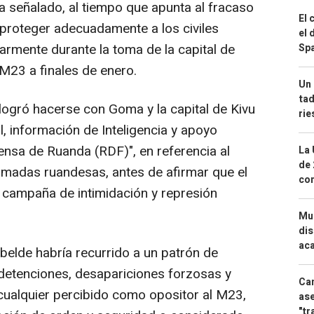
a señalado, al tiempo que apunta al fracaso
El 
 proteger adecuadamente a los civiles
el 
larmente durante la toma de la capital de
Spa
 M23 a finales de enero.
Un 
tad
logró hacerse con Goma y la capital de Kivu
ri
l, información de Inteligencia y apoyo
ensa de Ruanda (RDF)", en referencia al
La 
de 
rmadas ruandesas, antes de afirmar que el
com
 campaña de intimidación y represión
Mue
dis
aca
ebelde habría recurrido a un patrón de
 detenciones, desapariciones forzosas y
Can
cualquier percibido como opositor al M23,
ase
"tr