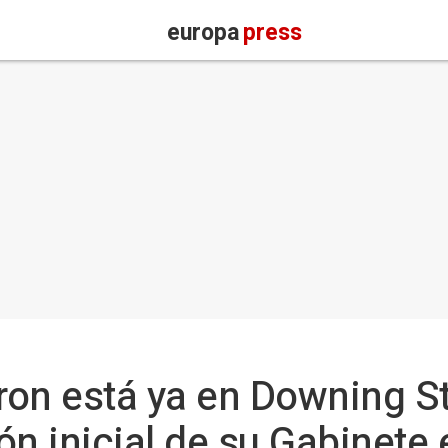
europa
press
on está ya en Downing St
ión inicial de su Gabinete