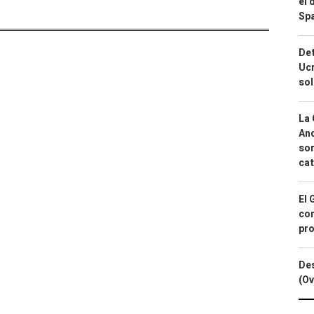
el 
Spa
Det
Ucr
so
La 
And
sor
cat
El 
con
pro
Des
(Ov