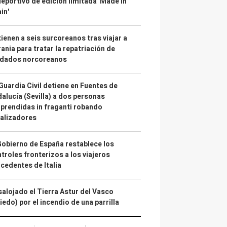
deportivo de edición limitada 'Made in
in'
ienen a seis surcoreanos tras viajar a
ania para tratar la repatriación de
ldados norcoreanos
Guardia Civil detiene en Fuentes de
alucía (Sevilla) a dos personas
prendidas in fraganti robando
alizadores
Gobierno de España restablece los
troles fronterizos a los viajeros
cedentes de Italia
alojado el Tierra Astur del Vasco
iedo) por el incendio de una parrilla