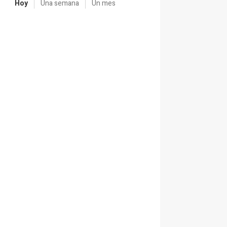
Hoy
Una semana
Un mes