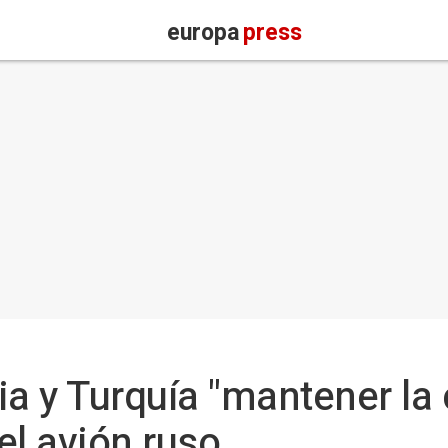
europa
press
a y Turquía "mantener la 
del avión ruso