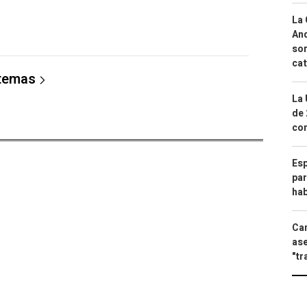
La 
And
sor
cat
 temas
La 
de 
com
Esp
par
hab
Can
ase
"tr