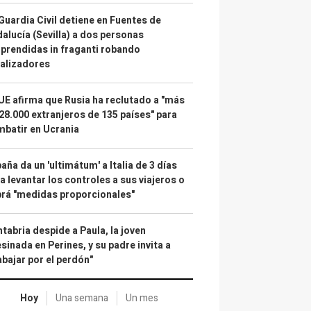
Guardia Civil detiene en Fuentes de
alucía (Sevilla) a dos personas
prendidas in fraganti robando
alizadores
UE afirma que Rusia ha reclutado a "más
28.000 extranjeros de 135 países" para
batir en Ucrania
aña da un 'ultimátum' a Italia de 3 días
a levantar los controles a sus viajeros o
rá "medidas proporcionales"
tabria despide a Paula, la joven
sinada en Perines, y su padre invita a
abajar por el perdón"
Hoy
Una semana
Un mes