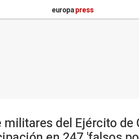
europa
press
 militares del Ejército d
ipación en 247 'falsos po