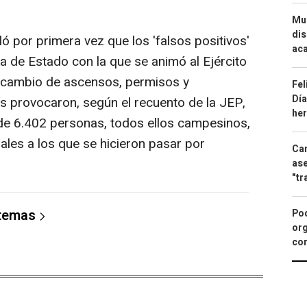
Mue
dis
ló por primera vez que los 'falsos positivos'
aca
ca de Estado con la que se animó al Ejército
 cambio de ascensos, permisos y
Fel
Día
s provocaron, según el recuento de la JEP,
he
de 6.402 personas, todos ellos campesinos,
iales a los que se hicieron pasar por
Can
ase
"tr
 temas
Pod
org
con