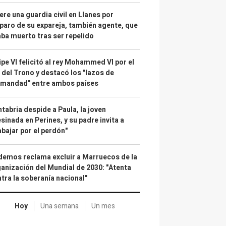
re una guardia civil en Llanes por
paro de su expareja, también agente, que
ba muerto tras ser repelido
ipe VI felicitó al rey Mohammed VI por el
 del Trono y destacó los "lazos de
rmandad" entre ambos países
tabria despide a Paula, la joven
sinada en Perines, y su padre invita a
abajar por el perdón"
emos reclama excluir a Marruecos de la
anización del Mundial de 2030: "Atenta
tra la soberanía nacional"
Hoy
Una semana
Un mes