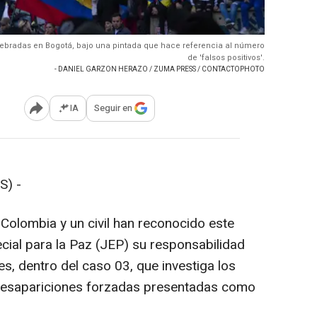
elebradas en Bogotá, bajo una pintada que hace referencia al número
de 'falsos positivos'.
- DANIEL GARZON HERAZO / ZUMA PRESS / CONTACTOPHOTO
IA
Seguir en
Abrir opciones para compartir
S) -
e Colombia y un civil han reconocido este
ecial para la Paz (JEP) su responsabilidad
es, dentro del caso 03, que investiga los
y desapariciones forzadas presentadas como