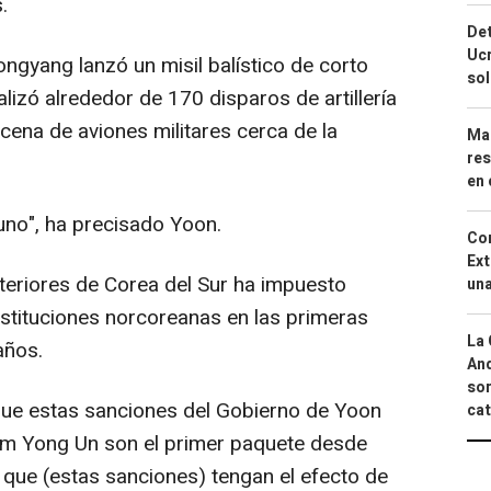
.
Det
Ucr
ngyang lanzó un misil balístico de corto
so
alizó alrededor de 170 disparos de artillería
ecena de aviones militares cerca de la
Mar
res
en 
uno", ha precisado Yoon.
Cor
Ext
xteriores de Corea del Sur ha impuesto
una
stituciones norcoreanas en las primeras
La 
años.
And
sor
 que estas sanciones del Gobierno de Yoon
cat
Kim Yong Un son el primer paquete desde
que (estas sanciones) tengan el efecto de