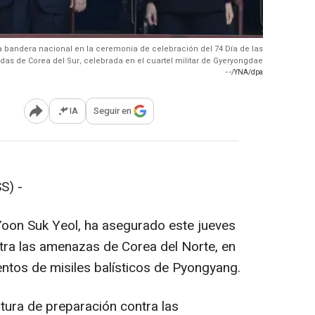
la bandera nacional en la ceremonia de celebración del 74 Día de las
as de Corea del Sur, celebrada en el cuartel militar de Gyeryongdae
- -/YNA/dpa
IA
Seguir en
Abrir opciones para compartir
S) -
 Yoon Suk Yeol, ha asegurado este jueves
tra las amenazas de Corea del Norte, en
entos de misiles balísticos de Pyongyang.
ura de preparación contra las