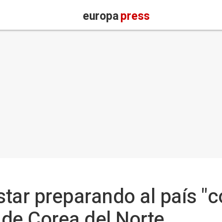
europa
press
tar preparando al país "c
de Corea del Norte