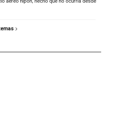
cio aéreo nipón, hecho que no ocurría desde
 temas